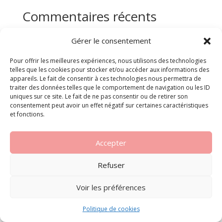
Commentaires récents
Aucun commentaire à afficher.
Gérer le consentement
Pour offrir les meilleures expériences, nous utilisons des technologies
telles que les cookies pour stocker et/ou accéder aux informations des
appareils. Le fait de consentir à ces technologies nous permettra de
© Médiatik 2024 TOUS DROITS RÉSERVÉS. |
traiter des données telles que le comportement de navigation ou les ID
BE0886.368.281 | Studio graphique et vidéo |
uniques sur ce site. Le fait de ne pas consentir ou de retirer son
Conditions générales
consentement peut avoir un effet négatif sur certaines caractéristiques
et fonctions.
Accepter
Refuser
Voir les préférences
Politique de cookies